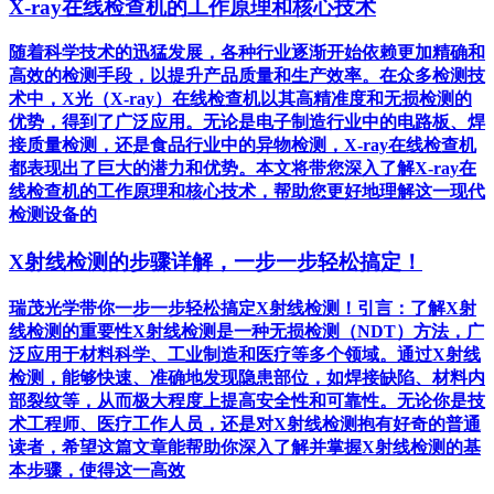
X-ray在线检查机的工作原理和核心技术
随着科学技术的迅猛发展，各种行业逐渐开始依赖更加精确和
高效的检测手段，以提升产品质量和生产效率。在众多检测技
术中，X光（X-ray）在线检查机以其高精准度和无损检测的
优势，得到了广泛应用。无论是电子制造行业中的电路板、焊
接质量检测，还是食品行业中的异物检测，X-ray在线检查机
都表现出了巨大的潜力和优势。本文将带您深入了解X-ray在
线检查机的工作原理和核心技术，帮助您更好地理解这一现代
检测设备的
X射线检测的步骤详解，一步一步轻松搞定！
瑞茂光学带你一步一步轻松搞定X射线检测！引言：了解X射
线检测的重要性X射线检测是一种无损检测（NDT）方法，广
泛应用于材料科学、工业制造和医疗等多个领域。通过X射线
检测，能够快速、准确地发现隐患部位，如焊接缺陷、材料内
部裂纹等，从而极大程度上提高安全性和可靠性。无论你是技
术工程师、医疗工作人员，还是对X射线检测抱有好奇的普通
读者，希望这篇文章能帮助你深入了解并掌握X射线检测的基
本步骤，使得这一高效