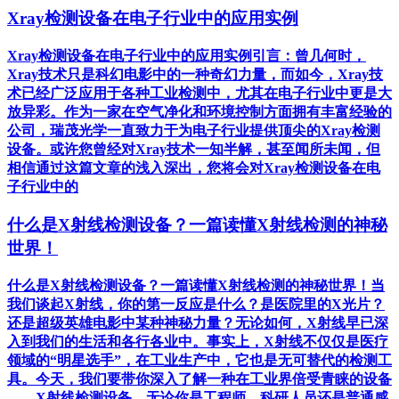
Xray检测设备在电子行业中的应用实例
Xray检测设备在电子行业中的应用实例引言：曾几何时，
Xray技术只是科幻电影中的一种奇幻力量，而如今，Xray技
术已经广泛应用于各种工业检测中，尤其在电子行业中更是大
放异彩。作为一家在空气净化和环境控制方面拥有丰富经验的
公司，瑞茂光学一直致力于为电子行业提供顶尖的Xray检测
设备。或许您曾经对Xray技术一知半解，甚至闻所未闻，但
相信通过这篇文章的浅入深出，您将会对Xray检测设备在电
子行业中的
什么是X射线检测设备？一篇读懂X射线检测的神秘
世界！
什么是X射线检测设备？一篇读懂X射线检测的神秘世界！当
我们谈起X射线，你的第一反应是什么？是医院里的X光片？
还是超级英雄电影中某种神秘力量？无论如何，X射线早已深
入到我们的生活和各行各业中。事实上，X射线不仅仅是医疗
领域的“明星选手”，在工业生产中，它也是无可替代的检测工
具。今天，我们要带你深入了解一种在工业界倍受青睐的设备
——X射线检测设备。无论你是工程师、科研人员还是普通感