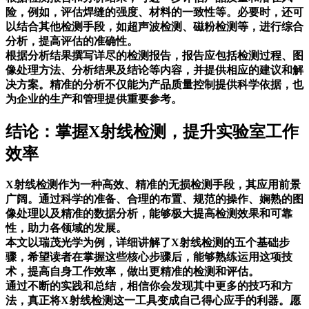
险，例如，评估焊缝的强度、材料的一致性等。必要时，还可
以结合其他检测手段，如超声波检测、磁粉检测等，进行综合
分析，提高评估的准确性。
根据分析结果撰写详尽的检测报告，报告应包括检测过程、图
像处理方法、分析结果及结论等内容，并提供相应的建议和解
决方案。精准的分析不仅能为产品质量控制提供科学依据，也
为企业的生产和管理提供重要参考。
结论：掌握X射线检测，提升实验室工作
效率
X射线检测作为一种高效、精准的无损检测手段，其应用前景
广阔。通过科学的准备、合理的布置、规范的操作、娴熟的图
像处理以及精准的数据分析，能够极大提高检测效果和可靠
性，助力各领域的发展。
本文以瑞茂光学为例，详细讲解了X射线检测的五个基础步
骤，希望读者在掌握这些核心步骤后，能够熟练运用这项技
术，提高自身工作效率，做出更精准的检测和评估。
通过不断的实践和总结，相信你会发现其中更多的技巧和方
法，真正将X射线检测这一工具变成自己得心应手的利器。愿