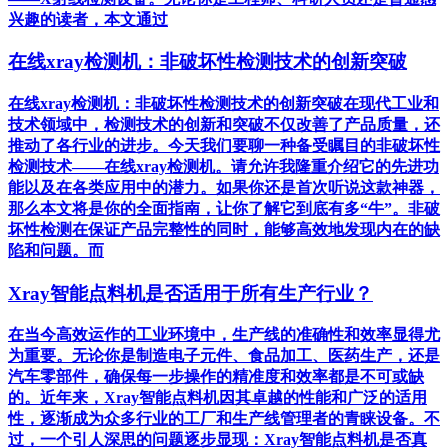
兴趣的读者，本文通过
在线xray检测机：非破坏性检测技术的创新突破
在线xray检测机：非破坏性检测技术的创新突破在现代工业和
技术领域中，检测技术的创新和突破不仅改善了产品质量，还
推动了各行业的进步。今天我们要聊一种备受瞩目的非破坏性
检测技术——在线xray检测机。请允许我隆重介绍它的先进功
能以及在各类应用中的潜力。如果你还是首次听说这款神器，
那么本文将是你的全面指南，让你了解它到底有多“牛”。非破
坏性检测在保证产品完整性的同时，能够高效地发现内在的缺
陷和问题。而
Xray智能点料机是否适用于所有生产行业？
在当今高效运作的工业环境中，生产线的准确性和效率显得尤
为重要。无论你是制造电子元件、食品加工、医药生产，还是
汽车零部件，确保每一步操作的精准度和效率都是不可或缺
的。近年来，Xray智能点料机因其卓越的性能和广泛的适用
性，逐渐成为众多行业的工厂和生产线管理者的青睐设备。不
过，一个引人深思的问题逐步显现：Xray智能点料机是否真