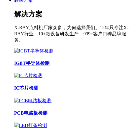
解决方案
解决方案
X-RAY点料机厂家众多，为何选择我们。12年只专注X-
RAY行业，10+歀设备研发生产，999+客户口碑品牌服
务。
IGBT半导体检测
IC芯片检测
PCB电路板检测