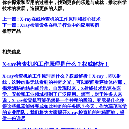
你在探索和应用的过程中，找到更多的乐趣与成就，推动科学
技术的发展，造福更多的人群。
上一篇
: X-ray在线检查机的工作原理和核心技术
下一篇
: Xray检测设备在电子行业中的应用实例
推荐产品
相关信息
X-ray检查机的工作原理是什么？权威解析！
X-ray检查机的工作原理是什么？权威解析！X-ray，即X射
线，这种肉眼无法看到的神奇之光，可以瞬间看穿物体内部，
揭示隐秘的结构或异常。自发现以来，X射线技术迅速在医
学、安检和工业领域得到了广泛应用。然而，对于许多人来
说，X-ray检查机可能仍然是一个神秘的黑箱。究竟是什么使
得这些机器能够完成如此神奇的任务呢？今天，作为瑞茂光学
的专业团队，我们将为大家揭开X-ray检查机的神秘面纱，提
供一份详尽